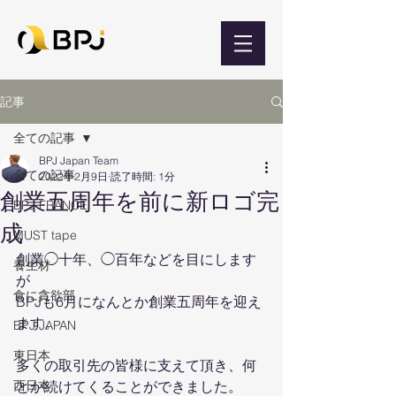
記事
全ての記事
BPJ Japan Team
全ての記事
2022年2月9日
読了時間: 1分
創業五周年を前に新ロゴ完
BPJ FRANCE
成
MUST tape
創業◯十年、◯百年などを目にします
養生材
が
食に貪欲部
BPJも6月になんとか創業五周年を迎え
ます。
BPJ JAPAN
東日本
多くの取引先の皆様に支えて頂き、何
西日本
とか続けてくることができました。