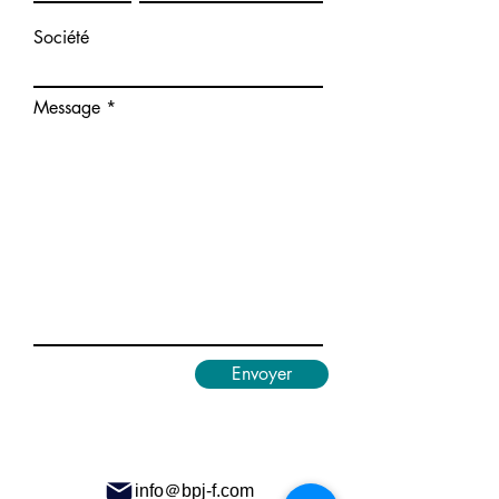
Société
Message
Envoyer
info＠bpj-f.com