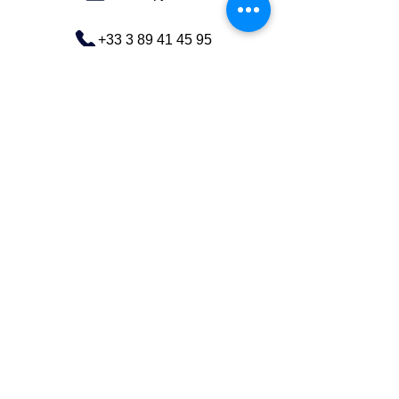
+33 3 89 41 45 95
TOP
FR-Français
Société
Profil de l'entreprise
Produits
MUST tape®EX
MUST tape®IN
MUST tape®011