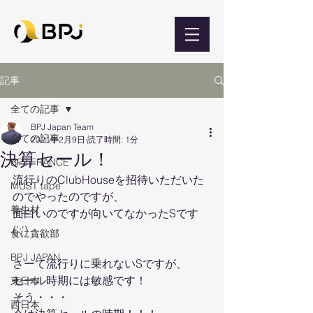
記事
全ての記事
BPJ Japan Team
全ての記事
2021年2月9日
読了時間: 1分
決算セール！
BPJ FRANCE
流行りのClubHouseを招待いただいた
MUST tape
のでやったのですが、
養生材
面白いのですが向いてなかったSです
(';')
食に貪欲部
BPJ JAPAN
さーて流行りに乗れないSですが、
セール時期には敏感です！
東日本
そう・・・
西日本