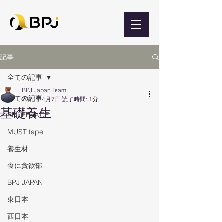
記事
全ての記事
BPJ Japan Team
全ての記事
2021年4月7日
読了時間: 1分
基礎養生
BPJ FRANCE
MUST tape
養生材
食に貪欲部
BPJ JAPAN
東日本
西日本