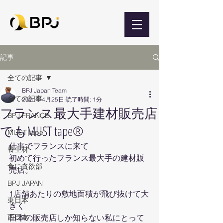
記事
全ての記事
BPJ Japan Team
全ての記事
2021年4月25日
読了時間: 1分
フランス最大手建材販売店
BPJ FRANCE
でもMUST tape®
MUST tape
仕事でフランスに来て
養生材
初めて行ったフランス最大手の建材販
食に貪欲部
売店。
BPJ JAPAN
1店舗あたりの敷地面積が飛び抜けて大
東日本
きく
西日本
日本の販売店しか知らない私にとって