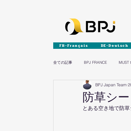
FR-Français
DE-Deutsch
全ての記事
BPJ FRANCE
MUST 
BPJ Japan Team
2
DIY
家具
防草シー
とある空き地で防草