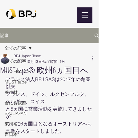
記事
全ての記事
BPJ Japan Team
全ての記事
2021年10月13日
読了時間: 1分
MUST tape® 欧州6ヵ国目へ
BPJ FRANCE
フランス法人BPJ SASは2017年の創業
MUST tape
以来
養生材
フランス、ドイツ、ルクセンブルク、
ベルギー、スイス
食に貪欲部
と5ヵ国に営業活動を実施してきました
BPJ JAPAN
が
ついに6ヵ国目となるオーストリアへも
東日本
営業をスタートしました。
西日本