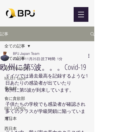
記事
全ての記事
BPJ Japan Team
全ての記事
2021年11月25日
読了時間: 1分
欧州に第5波。。。Covid-19
BPJ FRANCE
ドイツでは過去最高を記録するような1
MUST tape
日あたりの感染者が出ていたり
養生材
欧州に第5波が到来しています。
食に貪欲部
子供たちの学校でも感染者が確認され
BPJ JAPAN
多くのクラスが学級閉鎖に陥っていま
す。
東日本
西日本