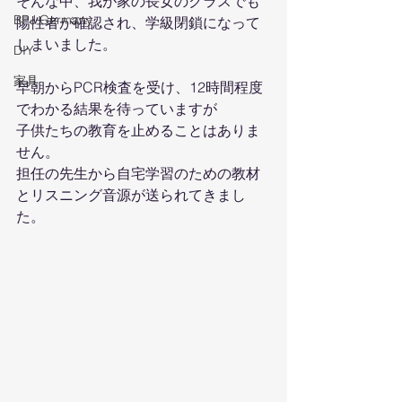
そんな中、我が家の長女のクラスでも
BPJ Germany
陽性者が確認され、学級閉鎖になって
しまいました。
DIY
家具
早朝からPCR検査を受け、12時間程度
でわかる結果を待っていますが
子供たちの教育を止めることはありま
せん。
担任の先生から自宅学習のための教材
とリスニング音源が送られてきまし
た。