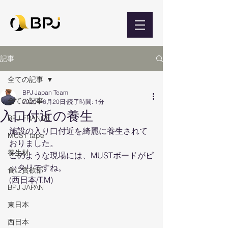
記事
全ての記事
BPJ Japan Team
全ての記事
2020年6月20日
読了時間: 1分
入口付近の養生
BPJ FRANCE
施設の入り口付近を綺麗に養生されて
MUST tape
おりました。
養生材
このような現場には、MUSTボードがピ
ッタリですね。
食に貪欲部
(西日本/T.M)
BPJ JAPAN
東日本
西日本