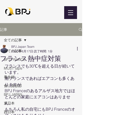
記事
全ての記事
BPJ Japan Team
全ての記事
2020年8月17日
読了時間: 1分
フランス熱中症対策
BPJ FRANCE
フランスでも30℃を超える日が続いて
MUST tape
います。
養生材
南フランスであればエアコンも多くあ
りますが
食に貪欲部
BPJ Franceのあるアルザス地方ではほ
BPJ JAPAN
とんどの家庭にエアコンはありませ
ん。
東日本
もちろん私の自宅にもBPJ Franceのオ
西日本