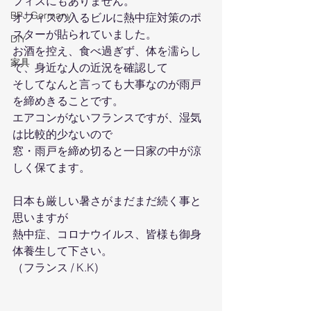
フィスにもありません。
BPJ Germany
オフィスの入るビルに熱中症対策のポ
スターが貼られていました。
DIY
お酒を控え、食べ過ぎず、体を濡らし
家具
て、身近な人の近況を確認して
そしてなんと言っても大事なのが雨戸
を締めきることです。
エアコンがないフランスですが、湿気
は比較的少ないので
窓・雨戸を締め切ると一日家の中が涼
しく保てます。
日本も厳しい暑さがまだまだ続く事と
思いますが
熱中症、コロナウイルス、皆様も御身
体養生して下さい。
（フランス / K.K)