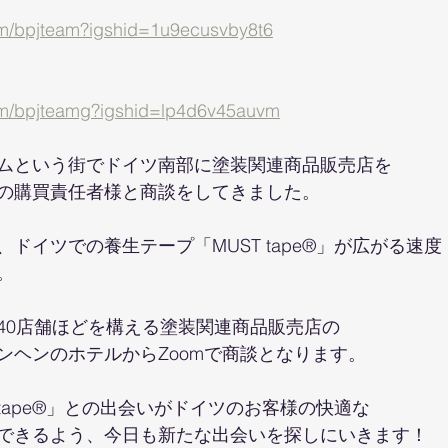
com/bpjteam?igshid=1u9ecusvby8t6
com/bpjteamg?igshid=lp4d6v45auvm
ムという街でドイツ南部に塗装関連商品販売店を
の購買責任者様と商談をしてきました。
ドイツでの養生テープ「MUST tape®」が広がる速度
。
40店舗ほどを構える塗装関連商品販売店の
ンヘンのホテルからZoomで商談となります。
 tape®」との出会いがドイツのお客様の快適な
できるよう、今日も新たな出会いを探しにいきます！