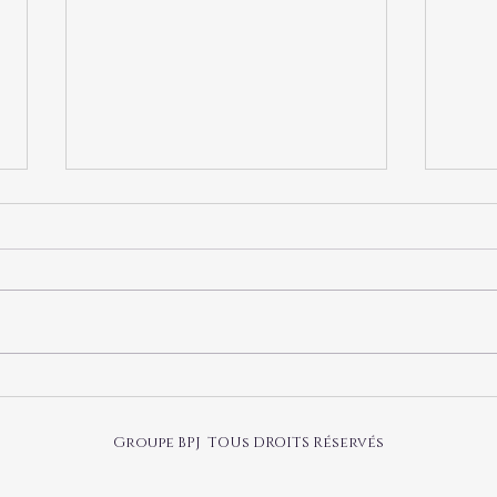
謹賀新年 2022年
製品の
Groupe BPJ TOUs DROITS Réservés