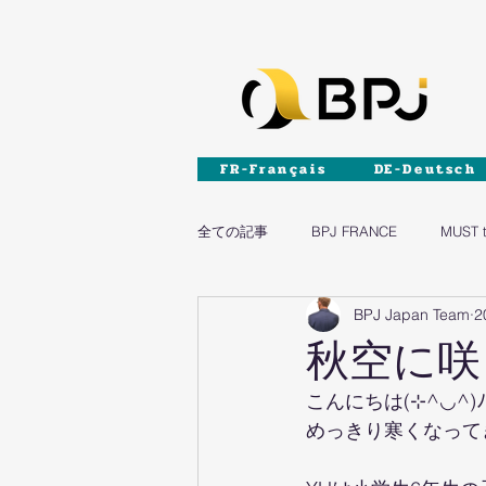
FR-Français
DE-Deutsch
全ての記事
BPJ FRANCE
MUST 
BPJ Japan Team
2
DIY
家具
秋空に咲
こんにちは(⊹^◡^)ﾉ
めっきり寒くなって