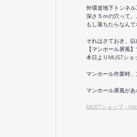
外環道地下トンネル
深さ５ｍの穴って。
もし落ちたらなんて
それはさておき、以
【マンホール屏風】
本日よりMUSTシ
マンホール作業時、
マンホール屏風があ
MUSTショップ：https://