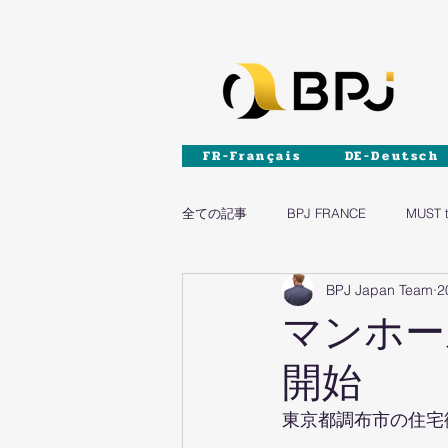
FR-Français
DE-Deutsch
全ての記事
BPJ FRANCE
MUST 
BPJ Japan Team
2
DIY
家具
マンホー
開始
東京都調布市の住宅