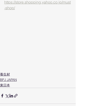
https://store.shopping.yahoo.co.jp/must
-shop/
養生材
BPJ JAPAN
東日本