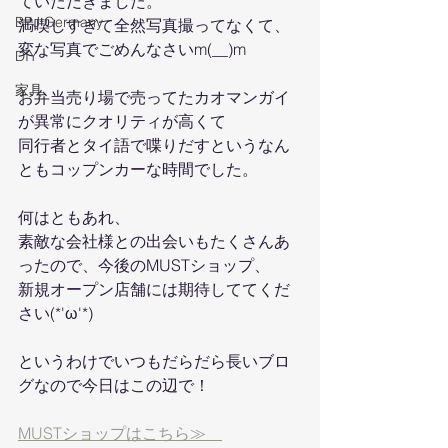
ていただきました。
BPJ Germany
満喫しすぎて全然写真撮ってなくて、
変な写真でごめんなさいm(__)m
DIY
家具
お弁当売り場で売ってたカオマンガイ
が異常にクオリティが高くて
同行者とタイ語で喋りだすというなん
ともコップンカーな時間でした。
何はともあれ、
素敵な会社様との出会いもたくさんあ
ったので、今後のMUSTショップ、
新規オープン店舗には期待しててくだ
さい(*'ω'*)
というわけでいつもだらだら長いブロ
グなので今日はこの辺で！
MUSTショップはこちら≫　