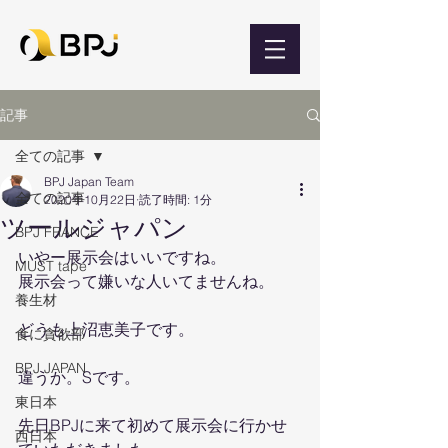
記事
全ての記事
BPJ Japan Team
全ての記事
2020年10月22日
読了時間: 1分
ツールジャパン
BPJ FRANCE
いやー展示会はいいですね。
MUST tape
展示会って嫌いな人いてませんね。
養生材
どうも上沼恵美子です。
食に貪欲部
BPJ JAPAN
違うか。Sです。
東日本
先日BPJに来て初めて展示会に行かせ
西日本