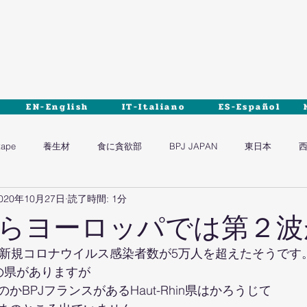
EN-English
IT-Italiano
ES-Español
tape
養生材
食に貪欲部
BPJ JAPAN
東日本
020年10月27日
読了時間: 1分
らヨーロッパでは第２波
の新規コロナウイルス感染者数が5万人を超えたそうです
の県がありますが
かBPJフランスがあるHaut-Rhin県はかろうじて