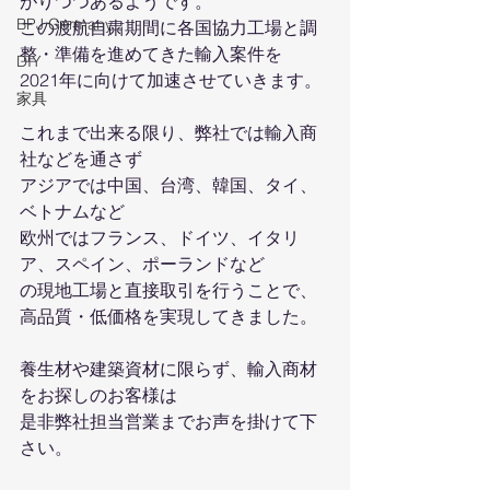
がりつつあるようです。
BPJ Germany
この渡航自粛期間に各国協力工場と調
整・準備を進めてきた輸入案件を
DIY
2021年に向けて加速させていきます。
家具
これまで出来る限り、弊社では輸入商
社などを通さず
アジアでは中国、台湾、韓国、タイ、
ベトナムなど
欧州ではフランス、ドイツ、イタリ
ア、スペイン、ポーランドなど
の現地工場と直接取引を行うことで、
高品質・低価格を実現してきました。
養生材や建築資材に限らず、輸入商材
をお探しのお客様は
是非弊社担当営業までお声を掛けて下
さい。