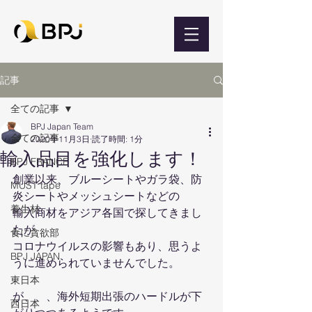
記事
全ての記事
BPJ Japan Team
全ての記事
2020年11月3日
読了時間: 1分
輸入品目を強化します！
BPJ FRANCE
創業以来、ブルーシートやガラ袋、防
MUST tape
炎シートやメッシュシートなどの
養生材
輸入商材をアジア各国で探してきまし
たが
食に貪欲部
コロナウイルスの影響もあり、思うよ
BPJ JAPAN
うに進められていませんでした。
東日本
が、、、海外短期出張のハードルが下
西日本