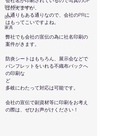
会社名が印刷されているので写真のUP
BPJ Germany
は控えますが、
人通りもある通りなので、会社のPRに
DIY
はもってこいですよね。
家具
弊社でも会社の宣伝の為に社名印刷の
案件がきます。
防炎シートはもちろん、展示会などで
パンフレットをいれる不織布バックへ
の印刷な
ど
多岐にわたって対応は可能です。
会社の宣伝で副資材等に印刷をお考え
の際は、ぜひお声がけください！