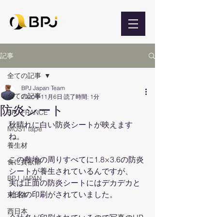
記事
全ての記事
BPJ Japan Team
全ての記事
2020年11月6日
読了時間: 1分
防炎シート
BPJ FRANCE
秋晴れに白い防炎シートが映えます
MUST tape
ね。
養生材
この敷地の周りすべてに1.8×3.6の防炎
食に貪欲部
シートが養生されているんですが、
BPJ JAPAN
実は正面の防炎シートにはデカデカと
社名の印刷がされていました。
東日本
西日本