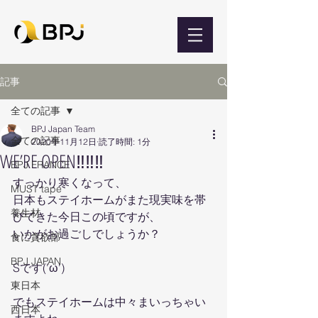
記事
全ての記事
BPJ Japan Team
全ての記事
2020年11月12日
読了時間: 1分
WE’RE OPEN‼‼‼
BPJ FRANCE
すっかり寒くなって、
MUST tape
日本もステイホームがまた現実味を帯
養生材
びてきた今日この頃ですが、
いかがお過ごしでしょうか？
食に貪欲部
BPJ JAPAN
Sです('ω')
東日本
でもステイホームは中々まいっちゃい
西日本