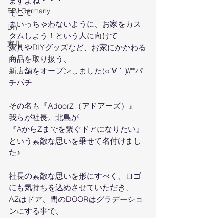
ますよね・・・
BPJ Germany
そこで！
まいっちゃわないように、お家をカス
DIY
タムしよう！という人に向けて
家具
家具やDIYグッズなど、お家にかかわる
商品を取り扱う、
新店舗をオープンしました(○´∀｀)//""パ
チパチ
その名も『AdoorZ（アドアーズ）』
我らが社長。北島が
『AからZまでを繋ぐドアになりたい』
という素敵な思いを乗せて名付けまし
た♪
社長の素敵な思いを形にすべく、ロゴ
にも気持ちを込めさせていただき、
AZはドア、間のDOORはグラデーショ
ンにする事で、