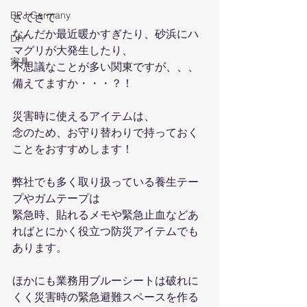
BPJ Germany
さてさて
なんだか最近暖かすぎたり、砂浜にハ
DIY
マグリが大発生したり、
家具
不思議なことが多い関東ですが、、、
備えてますか・・・？！
災害時に使えるアイテムは、
念のため、お守り替わりで持っておく
ことをおすすめします！
弊社でも多く取り扱っている養生テー
プやガムテープは
緊急時、貼れるメモや緊急止血などあ
ればとにかく役立つ防災アイテムでも
あります。
ほかにも業務用ブルーシートは破れに
くく災害時の緊急避難スペースを作る