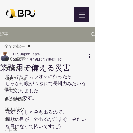
記事
全ての記事
BPJ Japan Team
全ての記事
2020年11月19日
読了時間: 1分
業務用で備える災害
BPJ FRANCE
久しぶりにカラオケに行ったら
MUST tape
しっかり喉がつぶれて長州力みたいな
養生材
声になりました。
どうもSです。
食に貪欲部
BPJ JAPAN
花粉でくしゃみも出るので、
周りの目が「外出るな〇すぞ」みたい
東日本
な目になって怖いです('_')
西日本