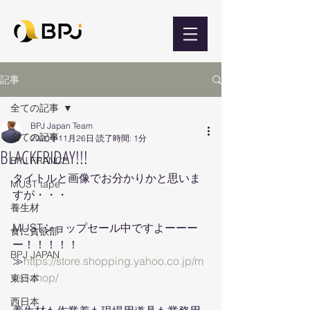
記事
全ての記事
BPJ Japan Team
全ての記事
2020年11月26日
読了時間: 1分
BLACKFRIDAY!!!
BPJ FRANCE
タイトルと画像でお分かりかと思いま
MUST tape
すが・・・
養生材
MUSTショップセール中ですよーーー
食に貪欲部
ー！！！！！
BPJ JAPAN
≫
https://store.shopping.yahoo.co.jp/m
ust-shop/
東日本
西日本