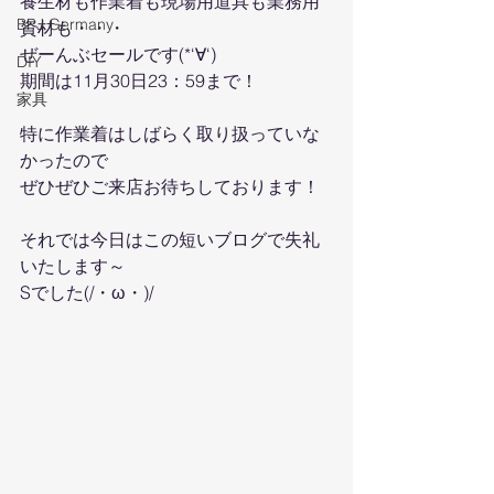
養生材も作業着も現場用道具も業務用
BPJ Germany
資材も・・・
ぜーんぶセールです(*‘∀‘)
DIY
期間は11月30日23：59まで！
家具
特に作業着はしばらく取り扱っていな
かったので
ぜひぜひご来店お待ちしております！
それでは今日はこの短いブログで失礼
いたします～
Sでした(/・ω・)/