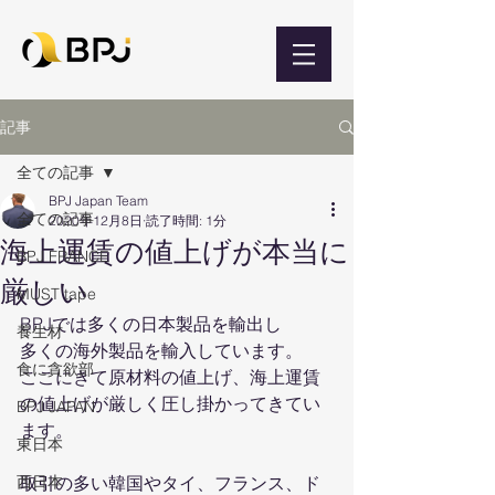
記事
全ての記事
BPJ Japan Team
全ての記事
2020年12月8日
読了時間: 1分
海上運賃の値上げが本当に
BPJ FRANCE
厳しい
MUST tape
BPJでは多くの日本製品を輸出し
養生材
多くの海外製品を輸入しています。
食に貪欲部
ここにきて原材料の値上げ、海上運賃
の値上げが厳しく圧し掛かってきてい
BPJ JAPAN
ます。
東日本
西日本
取引の多い韓国やタイ、フランス、ド