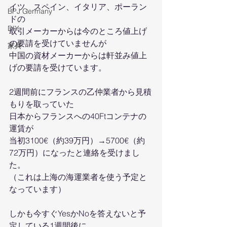
イツ、スペイン、イタリア、ポーラン
BPJ Germany
ドの
DIY
取引メーカーからは今のところ値上げ
の要請を受けていませんが
家具
中国の資材メーカーからは軒並み値上
げの要請を受けています。
2週間前にフランスの乙仲業者から見積
もりを取っていた
日本からフランスへの40Ftコンテナの
運賃が
当初3100€（約39万円）→5700€（約
72万円）になったと連絡を受けまし
た。
（これは上海の海運業者を使う予定と
なっています）
しかも今すぐYesかNoを答えないと予
定している1週間後に