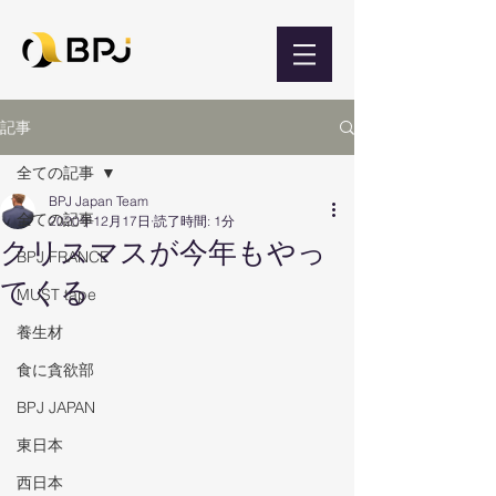
記事
全ての記事
BPJ Japan Team
全ての記事
2020年12月17日
読了時間: 1分
クリスマスが今年もやっ
BPJ FRANCE
てくる
MUST tape
養生材
食に貪欲部
BPJ JAPAN
東日本
西日本