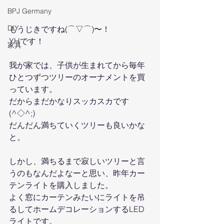
BPJ Germany
DIY
もうじきですね(⌒▽⌒)〜！
YHです！
家具
我が家では、子供が生まれてから毎年
ひとつずつツリーのオーナメントを買
っています。
だからまだかなりスッカスカです
(^◇^;)
だんだん満ちていくツリーも良いかな
と。
しかし、満ちるまで寂しいツリーと言
うのもなんだよなーと思い、昨年カー
テンライトを購入しました。
よく窓にカーテンみたいにライトを吊
るしてホームデコレーションするLED
ライトです。